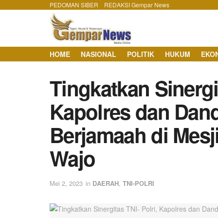
PEDOMAN SIBER
REDAKSI Gempar News
HOME
NASIONAL
POLITIK
HUKUM
EKO
Tingkatkan Sinergit
Kapolres dan Dan
Berjamaah di Mesji
Wajo
Mei 2, 2023
in
DAERAH
,
TNI-POLRI