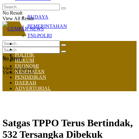
OLAHRAGA
No Result
BUDAYA
View All Result
PEMERINTAHAN
TNI-POLRI
HOME
NASIONAL
POLITIK
No Result
No Result
HUKUM
EKONOMI
View All Result
KESEHATAN
View All Result
PENDIDIKAN
DAERAH
ADVERTORIAL
Satgas TPPO Terus Bertindak,
532 Tersangka Dibekuk