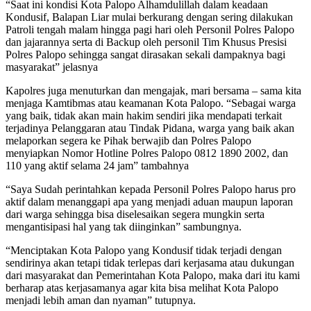
“Saat ini kondisi Kota Palopo Alhamdulillah dalam keadaan
Kondusif, Balapan Liar mulai berkurang dengan sering dilakukan
Patroli tengah malam hingga pagi hari oleh Personil Polres Palopo
dan jajarannya serta di Backup oleh personil Tim Khusus Presisi
Polres Palopo sehingga sangat dirasakan sekali dampaknya bagi
masyarakat” jelasnya
Kapolres juga menuturkan dan mengajak, mari bersama – sama kita
menjaga Kamtibmas atau keamanan Kota Palopo. “Sebagai warga
yang baik, tidak akan main hakim sendiri jika mendapati terkait
terjadinya Pelanggaran atau Tindak Pidana, warga yang baik akan
melaporkan segera ke Pihak berwajib dan Polres Palopo
menyiapkan Nomor Hotline Polres Palopo 0812 1890 2002, dan
110 yang aktif selama 24 jam” tambahnya
“Saya Sudah perintahkan kepada Personil Polres Palopo harus pro
aktif dalam menanggapi apa yang menjadi aduan maupun laporan
dari warga sehingga bisa diselesaikan segera mungkin serta
mengantisipasi hal yang tak diinginkan” sambungnya.
“Menciptakan Kota Palopo yang Kondusif tidak terjadi dengan
sendirinya akan tetapi tidak terlepas dari kerjasama atau dukungan
dari masyarakat dan Pemerintahan Kota Palopo, maka dari itu kami
berharap atas kerjasamanya agar kita bisa melihat Kota Palopo
menjadi lebih aman dan nyaman” tutupnya.