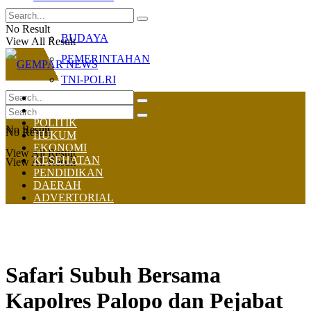
OLAHRAGA
No Result
BUDAYA
View All Result
PEMERINTAHAN
TNI-POLRI
HOME
NASIONAL
POLITIK
No Result
No Result
HUKUM
EKONOMI
View All Result
KESEHATAN
View All Result
PENDIDIKAN
DAERAH
ADVERTORIAL
Safari Subuh Bersama
Kapolres Palopo dan Pejabat