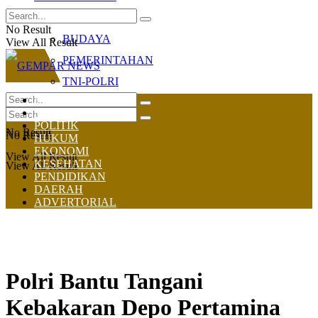
OLAHRAGA
No Result
BUDAYA
View All Result
PEMERINTAHAN
TNI-POLRI
HOME
NASIONAL
POLITIK
No Result
No Result
HUKUM
EKONOMI
View All Result
KESEHATAN
View All Result
PENDIDIKAN
DAERAH
ADVERTORIAL
Polri Bantu Tangani
Kebakaran Depo Pertamina