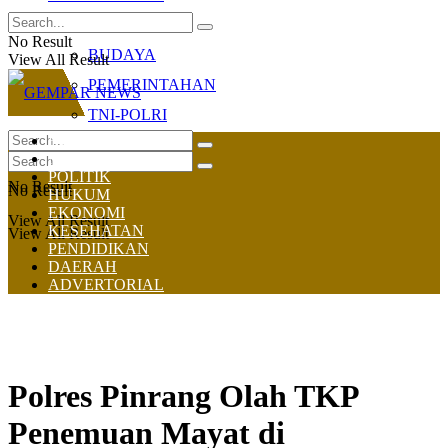
OLAHRAGA
No Result
BUDAYA
View All Result
PEMERINTAHAN
TNI-POLRI
HOME
NASIONAL
POLITIK
No Result
No Result
HUKUM
EKONOMI
View All Result
KESEHATAN
View All Result
PENDIDIKAN
DAERAH
ADVERTORIAL
Polres Pinrang Olah TKP
Penemuan Mayat di