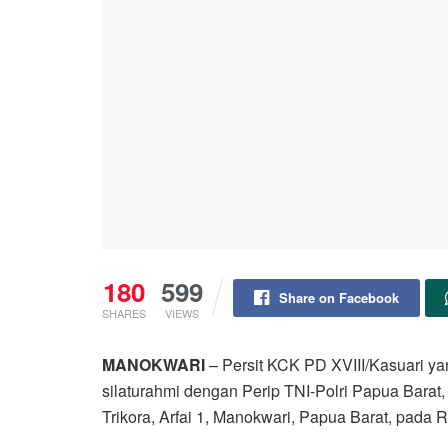
180
599
Share on Facebook
SHARES
VIEWS
MANOKWARI
– Persit KCK PD XVIII/Kasuari ya
silaturahmi dengan Perip TNI-Polri Papua Barat,
Trikora, Arfai 1, Manokwari, Papua Barat, pada 