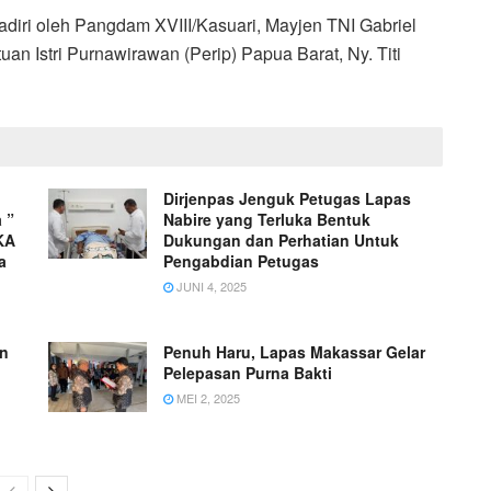
adiri oleh Pangdam XVIII/Kasuari, Mayjen TNI Gabriel
an Istri Purnawirawan (Perip) Papua Barat, Ny. Titi
Dirjenpas Jenguk Petugas Lapas
 ”
Nabire yang Terluka Bentuk
KA
Dukungan dan Perhatian Untuk
a
Pengabdian Petugas
JUNI 4, 2025
an
Penuh Haru, Lapas Makassar Gelar
Pelepasan Purna Bakti
MEI 2, 2025