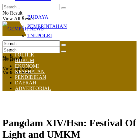
OLAHRAGA
No Result
BUDAYA
View All Result
PEMERINTAHAN
TNI-POLRI
HOME
NASIONAL
POLITIK
No Result
No Result
HUKUM
EKONOMI
View All Result
KESEHATAN
View All Result
PENDIDIKAN
DAERAH
ADVERTORIAL
Pangdam XIV/Hsn: Festival Of
Light and UMKM