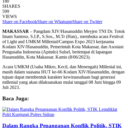
180
SHARES
599
VIEWS
Share on Facebook
Share on Whatsapp
Share on Twitter
MAKASSAR
– Pangdam XIV/Hasanuddin Meyjen TNI Dr. Totok
Imam Santoso, S.I.P., S.Sos., M.Tr (Han)., membuka acara Festival
of Light and UMKM Millenial/Campus Expo 2023 kerjasama
Kodam XIV/Hasanuddin, Pemerintah Kota Makassar, dan Asosiasi
Pengusaha Indonesia (Apindo) Sulsel, bertempat di lapangan
Hasanuddin, Kota Makassar. Kamis (8/06/2023).
Acara UMKM (Usaha Mikro, Kecil, dan Menengah) Millenial ini,
masih dalam suasana HUT ke-66 Kodam XIV/Hasanuddin, dengan
tujuan dapat membentuk karakter kewirausahaan bagi generasi
millenial yang akan dilaksanakan mulai tanggal 08 Juni hingga 09
Juli 2023.
Baca Juga:
Dalam Rangka Penanganan Konflik Politik, STIK