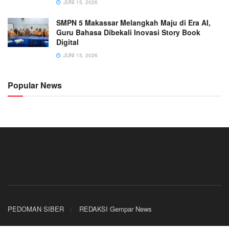
JUNI 15, 2026
SMPN 5 Makassar Melangkah Maju di Era AI,
Guru Bahasa Dibekali Inovasi Story Book
Digital
JUNI 15, 2026
Popular News
PEDOMAN SIBER
REDAKSI Gempar News
© 2026
JNews
- Premium WordPress news & magazine theme by
Jegtheme
.