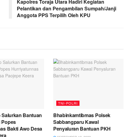
Kapolres Toraja Utara Hadiri Kegiatan
Pelantikan dan Pengambilan Sumpah/Janji
Anggota PPS Terpilih Oleh KPU
TNI-POLRI
o Salurkan Bantuan
Bhabinkamtibmas Polsek
i Popes
Sabbangparu Kawal
nas Bakti Awo Desa
Penyaluran Bantuan PKH
era