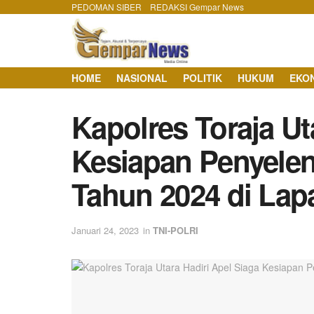
PEDOMAN SIBER
REDAKSI Gempar News
HOME
NASIONAL
POLITIK
HUKUM
EKO
Kapolres Toraja Ut
Kesiapan Penyele
Tahun 2024 di Lap
Januari 24, 2023
in
TNI-POLRI