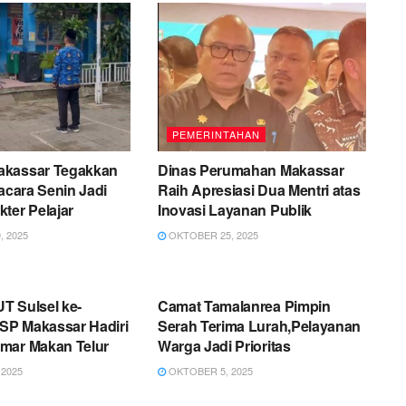
PEMERINTAHAN
akassar Tegakkan
Dinas Perumahan Makassar
pacara Senin Jadi
Raih Apresiasi Dua Mentri atas
ter Pelajar
Inovasi Layanan Publik
 2025
OKTOBER 25, 2025
AHAN
PEMERINTAHAN
T Sulsel ke-
Camat Tamalanrea Pimpin
P Makassar Hadiri
Serah Terima Lurah,Pelayanan
mar Makan Telur
Warga Jadi Prioritas
2025
OKTOBER 5, 2025