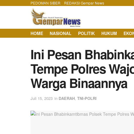
PEDOMAN SIBER
REDAKSI Gempar News
HOME
NASIONAL
POLITIK
HUKUM
EKO
Ini Pesan Bhabink
Tempe Polres Waj
Warga Binaannya
Juli 15, 2023
in
DAERAH
,
TNI-POLRI