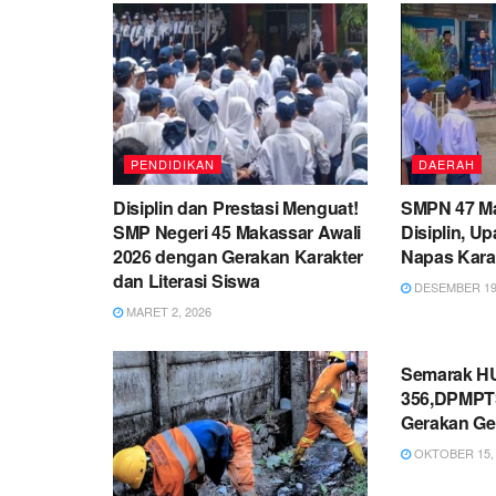
PENDIDIKAN
DAERAH
Disiplin dan Prestasi Menguat!
SMPN 47 M
SMP Negeri 45 Makassar Awali
Disiplin, U
2026 dengan Gerakan Karakter
Napas Karak
dan Literasi Siswa
DESEMBER 19,
MARET 2, 2026
PEMERINT
Semarak HU
356,DPMPTS
Gerakan Ge
OKTOBER 15, 