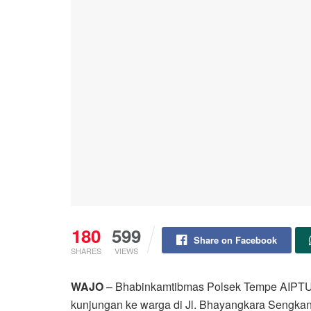
180
599
Share on Facebook
SHARES
VIEWS
WAJO
– Bhabinkamtibmas Polsek Tempe AIPTU 
kunjungan ke warga di Jl. Bhayangkara Sengkan