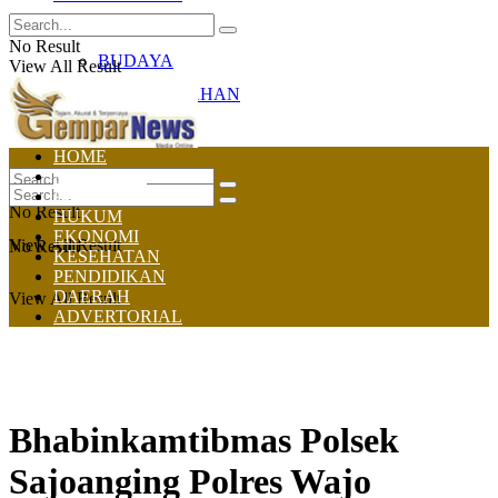
OLAHRAGA
No Result
BUDAYA
View All Result
PEMERINTAHAN
TNI-POLRI
HOME
NASIONAL
POLITIK
No Result
HUKUM
EKONOMI
View All Result
No Result
KESEHATAN
PENDIDIKAN
DAERAH
View All Result
ADVERTORIAL
Bhabinkamtibmas Polsek
Sajoanging Polres Wajo