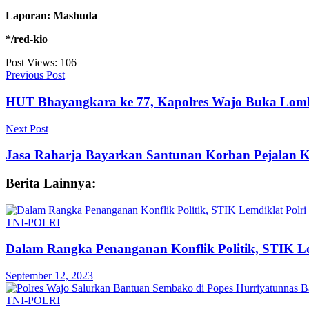
Laporan: Mashuda
*/red-kio
Post Views:
106
Previous Post
HUT Bhayangkara ke 77, Kapolres Wajo Buka Lomb
Next Post
Jasa Raharja Bayarkan Santunan Korban Pejalan K
Berita Lainnya:
TNI-POLRI
Dalam Rangka Penanganan Konflik Politik, STIK Lem
September 12, 2023
TNI-POLRI