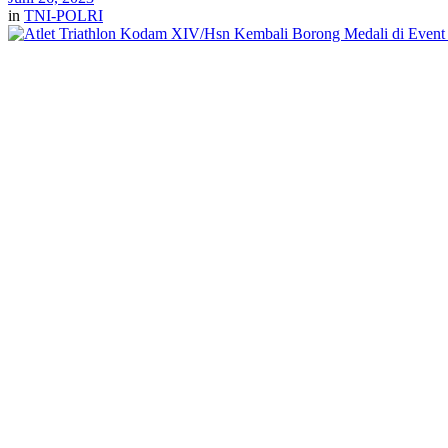
in
TNI-POLRI