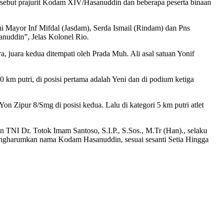
sebut prajurit Kodam XIV/Hasanuddin dan beberapa peserta binaan
i Mayor Inf Mifdal (Jasdam), Serda Ismail (Rindam) dan Pns
nuddin”, Jelas Kolonel Rio.
a, juara kedua ditempati oleh Prada Muh. Ali asal satuan Yonif
0 km putri, di posisi pertama adalah Yeni dan di podium ketiga
on Zipur 8/Smg di posisi kedua. Lalu di kategori 5 km putri atlet
n TNI Dr. Totok Imam Santoso, S.I.P., S.Sos., M.Tr (Han)., selaku
ngharumkan nama Kodam Hasanuddin, sesuai sesanti Setia Hingga