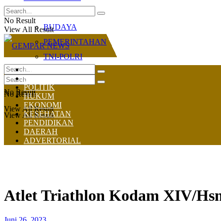
OLAHRAGA
No Result
BUDAYA
View All Result
PEMERINTAHAN
TNI-POLRI
HOME
NASIONAL
POLITIK
No Result
No Result
HUKUM
EKONOMI
View All Result
KESEHATAN
View All Result
PENDIDIKAN
DAERAH
ADVERTORIAL
Atlet Triathlon Kodam XIV/Hs
Juni 26, 2023