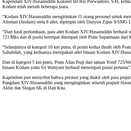
Kapendam XIV/Hasanuddin Kolonel Inf Rio Purwantoro, S.H, ketika 
Kodam telah meraih beberapa juara.
“Kodam XIV/Hasanuddin mengirimkan 11 orang personel untuk mengiku
Alisman (Jasdam) serta 8 atlet, dipimpin oleh Danyon Zipur 8/SMG 
“Dari hasil perlombaan, para atlet Kodam XIV/Hasanuddin berhasil mer
721/Mks dan di posisi keempat ditempati oleh Pratu Suparmaan dar
“Selanjutnya di kategori 10 km putra, di posisi kedua diraih oleh Pr
Salsabilah, yang keduanya merupakan atlet binaan Kodam XIV/Hasa
Dan di kategori 5 km putra, Pratu Alias Praji dari satuan Yonif 725/
binaan Kodam yaitu Sri Wahyuni berhasil menempati posisi pertama
Kapendam pun menyebut bahwa prestasi yang diukir oleh para prajurit
Pangdam XIV/Hasanuddin yang menginginkan seluruh prajurit Hasan
Akhir dan Slogan 6K di Hati Kita.