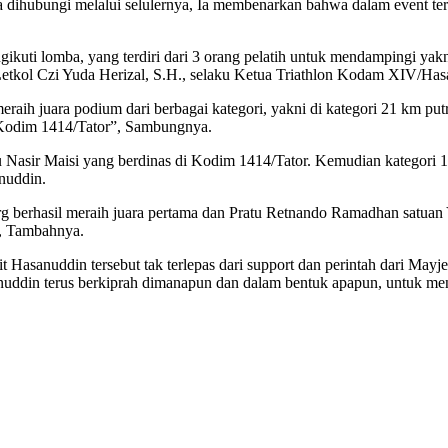
dihubungi melalui selulernya, Ia membenarkan bahwa dalam event ter
ti lomba, yang terdiri dari 3 orang pelatih untuk mendampingi yakn
Letkol Czi Yuda Herizal, S.H., selaku Ketua Triathlon Kodam XIV/Hasa
aih juara podium dari berbagai kategori, yakni di kategori 21 km putr
i Kodim 1414/Tator”, Sambungnya.
atu Nasir Maisi yang berdinas di Kodim 1414/Tator. Kemudian kategori 1
nuddin.
Wrg berhasil meraih juara pertama dan Pratu Retnando Ramadhan satuan Y
”, Tambahnya.
 Hasanuddin tersebut tak terlepas dari support dan perintah dari Mayje
uddin terus berkiprah dimanapun dan dalam bentuk apapun, untuk me