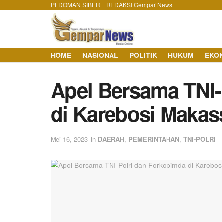
PEDOMAN SIBER
REDAKSI Gempar News
HOME
NASIONAL
POLITIK
HUKUM
EKO
Apel Bersama TNI-
di Karebosi Makas
Mei 16, 2023
in
DAERAH
,
PEMERINTAHAN
,
TNI-POLRI