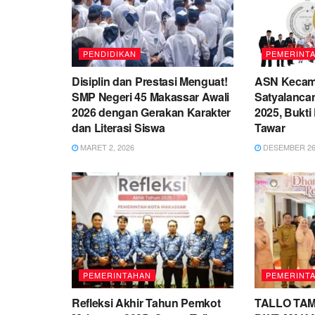
PENDIDIKAN
PEMERINT
Disiplin dan Prestasi Menguat!
ASN Kecama
SMP Negeri 45 Makassar Awali
Satyalanca
2026 dengan Gerakan Karakter
2025, Bukt
dan Literasi Siswa
Tawar
MARET 2, 2026
DESEMBER 26,
PEMERINTAHAN
PEMERINT
Refleksi Akhir Tahun Pemkot
TALLO TAM