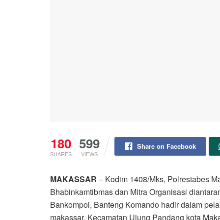
180
599
Share on Facebook
SHARES
VIEWS
MAKASSAR
– Kodim 1408/Mks, Polrestabes Ma
Bhabinkamtibmas dan Mitra Organisasi diantara
Bankompol, Banteng Komando hadir dalam pelak
makassar, Kecamatan Ujung Pandang kota Makas