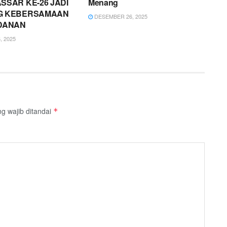
SSAR KE-26 JADI
Menang
G KEBERSAMAAN
DESEMBER 26, 2025
DANAN
 2025
g wajib ditandai
*