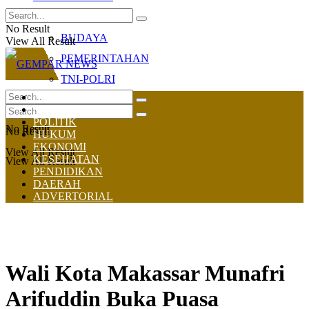
OLAHRAGA
No Result
BUDAYA
View All Result
PEMERINTAHAN
TNI-POLRI
HOME
NASIONAL
POLITIK
No Result
No Result
HUKUM
EKONOMI
View All Result
KESEHATAN
View All Result
PENDIDIKAN
DAERAH
ADVERTORIAL
Wali Kota Makassar Munafri
Arifuddin Buka Puasa