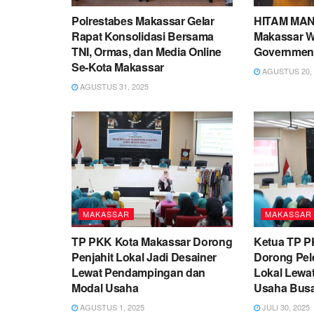
Polrestabes Makassar Gelar
HITAM MAN
Rapat Konsolidasi Bersama
Makassar W
TNI, Ormas, dan Media Online
Government
Se-Kota Makassar
AGUSTUS 20, 
AGUSTUS 31, 2025
MAKASSAR
MAKASSAR
TP PKK Kota Makassar Dorong
Ketua TP P
Penjahit Lokal Jadi Desainer
Dorong Pel
Lewat Pendampingan dan
Lokal Lewa
Modal Usaha
Usaha Busa
AGUSTUS 1, 2025
JULI 30, 2025