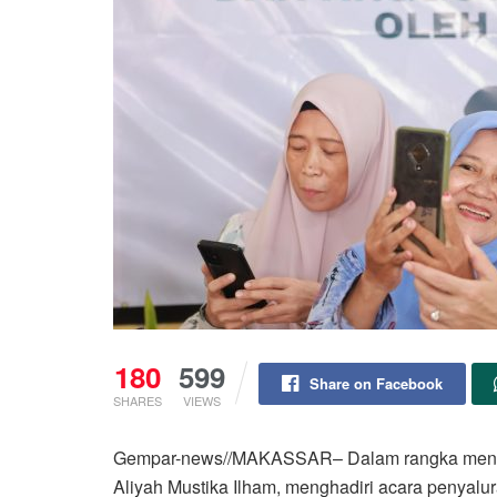
180
599
Share on Facebook
SHARES
VIEWS
Gempar-news//MAKASSAR– Dalam rangka menyamb
Aliyah Mustika Ilham, menghadiri acara penyalu