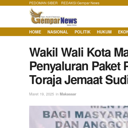
PEDOMAN SIBER
REDAKSI Gempar News
HOME
NASIONAL
POLITIK
HUKUM
EKO
Wakil Wali Kota Ma
Penyaluran Paket 
Toraja Jemaat Sud
Maret 19, 2025
in
Makassar