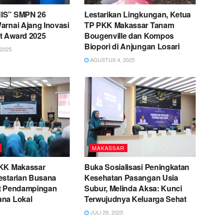
IS” SMPN 26
Lestarikan Lingkungan, Ketua
arnai Ajang Inovasi
TP PKK Makassar Tanam
 Award 2025
Bougenville dan Kompos
Biopori di Anjungan Losari
2025
AGUSTUS 4, 2025
MAKASSAR
KK Makassar
Buka Sosialisasi Peningkatan
estarian Busana
Kesehatan Pasangan Usia
t Pendampingan
Subur, Melinda Aksa: Kunci
na Lokal
Terwujudnya Keluarga Sehat
JULI 29, 2025