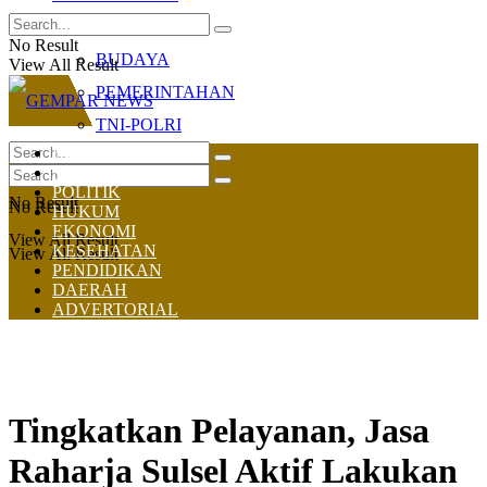
OLAHRAGA
No Result
BUDAYA
View All Result
PEMERINTAHAN
TNI-POLRI
HOME
NASIONAL
POLITIK
No Result
No Result
HUKUM
EKONOMI
View All Result
KESEHATAN
View All Result
PENDIDIKAN
DAERAH
ADVERTORIAL
Tingkatkan Pelayanan, Jasa
Raharja Sulsel Aktif Lakukan