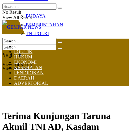
OLAHRAGA
No Result
BUDAYA
View All Result
PEMERINTAHAN
TNI-POLRI
HOME
NASIONAL
POLITIK
No Result
No Result
HUKUM
EKONOMI
View All Result
KESEHATAN
View All Result
PENDIDIKAN
DAERAH
ADVERTORIAL
Terima Kunjungan Taruna
Akmil TNI AD, Kasdam