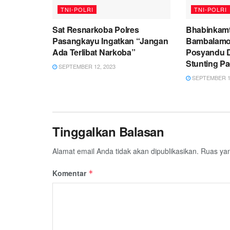
TNI-POLRI
TNI-POLRI
Sat Resnarkoba Polres
Bhabinkamt
Pasangkayu Ingatkan “Jangan
Bambalamo
Ada Terlibat Narkoba”
Posyandu 
Stunting P
SEPTEMBER 12, 2023
SEPTEMBER 12
Tinggalkan Balasan
Alamat email Anda tidak akan dipublikasikan.
Ruas yan
Komentar
*