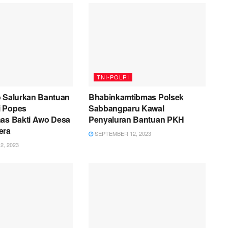
TNI-POLRI
o Salurkan Bantuan
Bhabinkamtibmas Polsek
i Popes
Sabbangparu Kawal
nas Bakti Awo Desa
Penyaluran Bantuan PKH
era
SEPTEMBER 12, 2023
, 2023