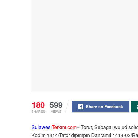
180
599
Share on Facebook
SHARES
VIEWS
Sulawesi
Terkini.com
– Torut, Sebagai wujud soli
Kodim 1414/Tator dipimpin Danramil 1414-02/Ra