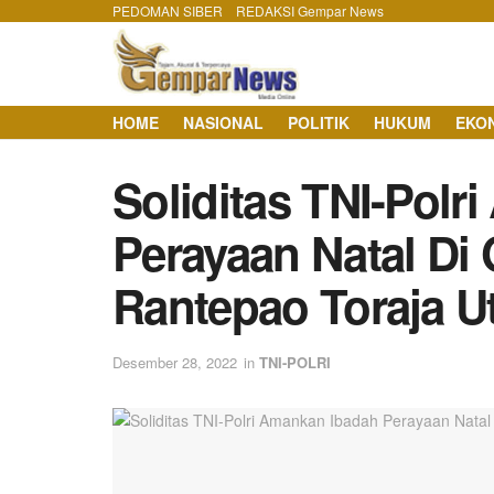
PEDOMAN SIBER
REDAKSI Gempar News
HOME
NASIONAL
POLITIK
HUKUM
EKO
Soliditas TNI-Pol
Perayaan Natal Di 
Rantepao Toraja U
Desember 28, 2022
in
TNI-POLRI