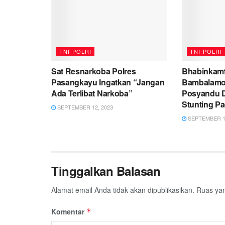
TNI-POLRI
TNI-POLRI
Sat Resnarkoba Polres
Bhabinkamt
Pasangkayu Ingatkan “Jangan
Bambalamo
Ada Terlibat Narkoba”
Posyandu 
Stunting P
SEPTEMBER 12, 2023
SEPTEMBER 12
Tinggalkan Balasan
Alamat email Anda tidak akan dipublikasikan.
Ruas yan
Komentar
*