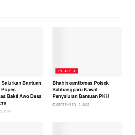
TNI-POLRI
o Salurkan Bantuan
Bhabinkamtibmas Polsek
i Popes
Sabbangparu Kawal
nas Bakti Awo Desa
Penyaluran Bantuan PKH
era
SEPTEMBER 12, 2023
, 2023