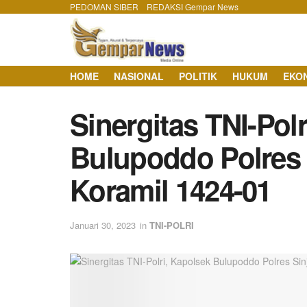
PEDOMAN SIBER
REDAKSI Gempar News
HOME
NASIONAL
POLITIK
HUKUM
EKO
Sinergitas TNI-Pol
Bulupoddo Polres S
Koramil 1424-01
Januari 30, 2023
in
TNI-POLRI