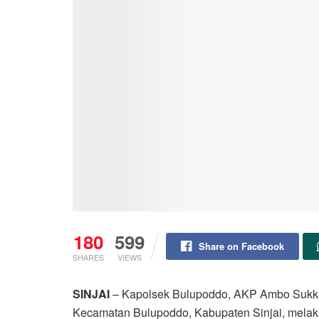
180
599
Share on Facebook
SHARES
VIEWS
SINJAI
– Kapolsek Bulupoddo, AKP Ambo Sukka 
Kecamatan Bulupoddo, Kabupaten Sinjai, melaku