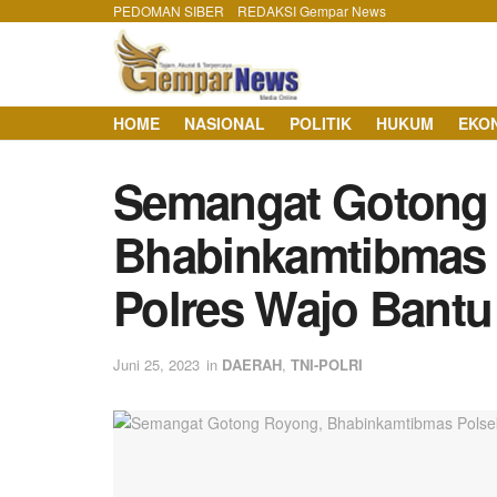
PEDOMAN SIBER
REDAKSI Gempar News
HOME
NASIONAL
POLITIK
HUKUM
EKO
Semangat Gotong
Bhabinkamtibmas 
Polres Wajo Bant
Juni 25, 2023
in
DAERAH
,
TNI-POLRI