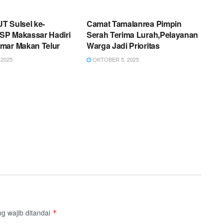
AHAN
PEMERINTAHAN
T Sulsel ke-
Camat Tamalanrea Pimpin
P Makassar Hadiri
Serah Terima Lurah,Pelayanan
mar Makan Telur
Warga Jadi Prioritas
2025
OKTOBER 5, 2025
g wajib ditandai
*