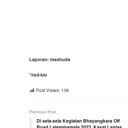
Laporan: mashuda
*/red-kio
Post Views:
138
Previous Post
Di sela-sela Kegiatan Bhayangkara Off
Road Latemmamala 2023, Kasat Lantas