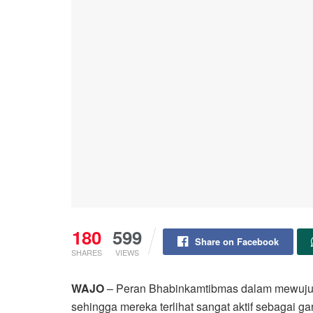
180
599
Share on Facebook
SHARES
VIEWS
WAJO
– Peran Bhabinkamtibmas dalam mewujud
sehingga mereka terlihat sangat aktif sebagai g