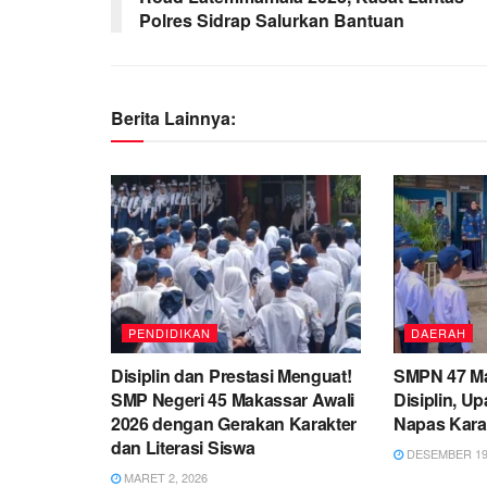
Polres Sidrap Salurkan Bantuan
Berita Lainnya:
PENDIDIKAN
DAERAH
Disiplin dan Prestasi Menguat!
SMPN 47 M
SMP Negeri 45 Makassar Awali
Disiplin, U
2026 dengan Gerakan Karakter
Napas Karak
dan Literasi Siswa
DESEMBER 19,
MARET 2, 2026