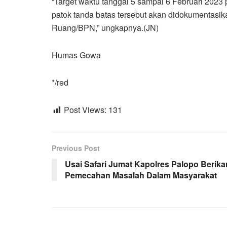
“Target waktu tanggal 5 sampai 6 Februari 2023 
patok tanda batas tersebut akan didokumentasik
Ruang/BPN,” ungkapnya.(JN)
Humas Gowa
*/red
Post Views:
131
Previous Post
Usai Safari Jumat Kapolres Palopo Berika
Pemecahan Masalah Dalam Masyarakat