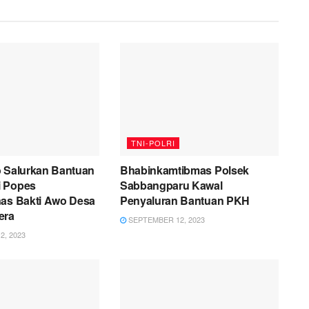
TNI-POLRI
o Salurkan Bantuan
Bhabinkamtibmas Polsek
i Popes
Sabbangparu Kawal
nas Bakti Awo Desa
Penyaluran Bantuan PKH
era
SEPTEMBER 12, 2023
, 2023