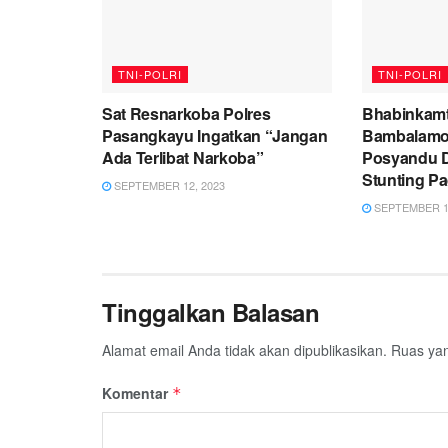
TNI-POLRI
TNI-POLRI
Sat Resnarkoba Polres
Bhabinkamt
Pasangkayu Ingatkan “Jangan
Bambalamo
Ada Terlibat Narkoba”
Posyandu 
Stunting P
SEPTEMBER 12, 2023
SEPTEMBER 12
Tinggalkan Balasan
Alamat email Anda tidak akan dipublikasikan.
Ruas yan
Komentar
*