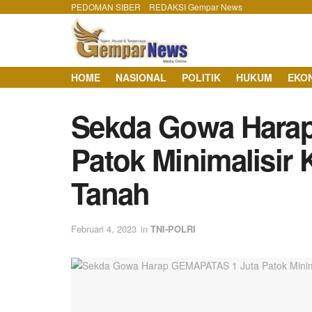
PEDOMAN SIBER
REDAKSI Gempar News
HOME
NASIONAL
POLITIK
HUKUM
EKO
Sekda Gowa Hara
Patok Minimalisir 
Tanah
Februari 4, 2023
in
TNI-POLRI