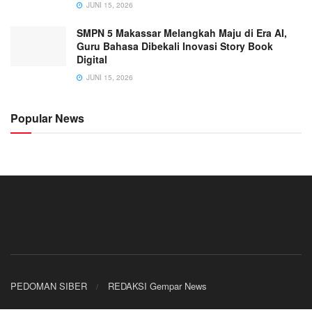
JUNI 15, 2026
SMPN 5 Makassar Melangkah Maju di Era AI,
Guru Bahasa Dibekali Inovasi Story Book
Digital
JUNI 15, 2026
Popular News
PEDOMAN SIBER
REDAKSI Gempar News
© 2026
JNews
- Premium WordPress news & magazine theme by
Jegtheme
.