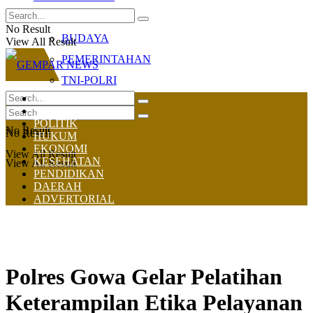
OLAHRAGA
No Result
BUDAYA
View All Result
PEMERINTAHAN
TNI-POLRI
HOME
NASIONAL
POLITIK
No Result
No Result
HUKUM
EKONOMI
View All Result
KESEHATAN
View All Result
PENDIDIKAN
DAERAH
ADVERTORIAL
Polres Gowa Gelar Pelatihan
Keterampilan Etika Pelayanan