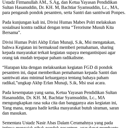
Ustadz Firmanullah AM., S.Ag, dan Ketua Yayasan Pendidikan
Sultan Hasanuddin, Dr. KH. M, Bachtiar Syamsuddin, Lc., MA,
para pengasuh pondok pesantren, serta Santri dan santriwati Ponpes.
Pada kunjungan kali ini, Divisi Humas Mabes Polri melakukan
sosialisasi kontra radikal dengan tema “Terorisme Musuh Kita
Bersama”.
Divisi Humas Polri Akbp Erlan Munaji, S.ik, Msi mengatakan,
bahwa Kegiatan ini bermaksud memberi pemahaman, sharing
kepada masyarakat terkait kegiatan supaya mengantisipasi agar
orang tak mudah terpapar paham radikalisme.
“Harapan kita dengan melaksankan kegiatan FGD di pondok
pesantren ini, dapat memberikan pemahaman kepada Santri dan
santriwati atau minimal keluarganya tentang bahaya paham
radikal,”ungkap Akbp Erlan Munaji, S.ik, Msi usai acara.
Pada kesempatan yang sama, Ketua Yayasan Pendidikan Sultan
Hasanuddin, Dr. KH. M, Bachtiar Syamsuddin, Lc., MA
mengungkapkan rasa suka cita dan bangganya atas kegiatan ini,
Yang mana, negara hadir ketika masyarakat butuh siraman, saran
dan masukan.
Sementara Ustadz Nasir Abas Dalam Ceramahnya yang pada
intinya mengajak pihak pondok pesantren, agar dapat membantu