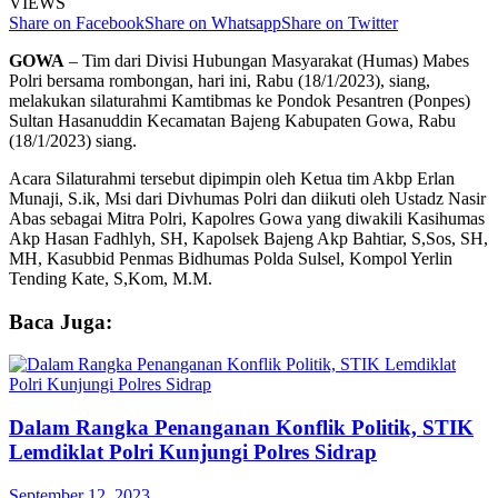
VIEWS
Share on Facebook
Share on Whatsapp
Share on Twitter
GOWA
– Tim dari Divisi Hubungan Masyarakat (Humas) Mabes
Polri bersama rombongan, hari ini, Rabu (18/1/2023), siang,
melakukan silaturahmi Kamtibmas ke Pondok Pesantren (Ponpes)
Sultan Hasanuddin Kecamatan Bajeng Kabupaten Gowa, Rabu
(18/1/2023) siang.
Acara Silaturahmi tersebut dipimpin oleh Ketua tim Akbp Erlan
Munaji, S.ik, Msi dari Divhumas Polri dan diikuti oleh Ustadz Nasir
Abas sebagai Mitra Polri, Kapolres Gowa yang diwakili Kasihumas
Akp Hasan Fadhlyh, SH, Kapolsek Bajeng Akp Bahtiar, S,Sos, SH,
MH, Kasubbid Penmas Bidhumas Polda Sulsel, Kompol Yerlin
Tending Kate, S,Kom, M.M.
Baca Juga:
Dalam Rangka Penanganan Konflik Politik, STIK
Lemdiklat Polri Kunjungi Polres Sidrap
September 12, 2023