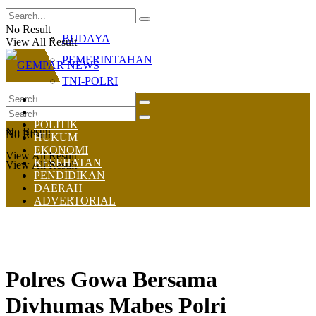
OLAHRAGA
No Result
BUDAYA
View All Result
PEMERINTAHAN
TNI-POLRI
HOME
NASIONAL
POLITIK
No Result
No Result
HUKUM
EKONOMI
View All Result
KESEHATAN
View All Result
PENDIDIKAN
DAERAH
ADVERTORIAL
Polres Gowa Bersama
Divhumas Mabes Polri