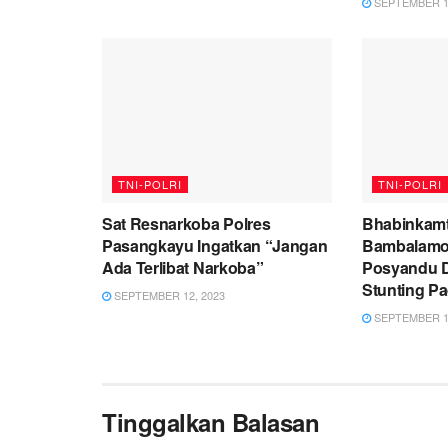
SEPTEMBER 12
TNI-POLRI
TNI-POLRI
Sat Resnarkoba Polres
Bhabinkamt
Pasangkayu Ingatkan “Jangan
Bambalamo
Ada Terlibat Narkoba”
Posyandu 
Stunting P
SEPTEMBER 12, 2023
SEPTEMBER 12
Tinggalkan Balasan