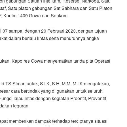
aton gabungan Satuan Intelkam, Reserse, Narkoba, Satu
staf, Satu platon gabungan Sat Sabhara dan Satu Platon
 PP, Kodim 1409 Gowa dan Senkom.
al 07 sampai dengan 20 Februari 2023, dengan tujuan
kat dalam berlalu lintas serta menurunnya angka
sukan, Kapolres Gowa menyematkan tanda pita Operasi
TS Simanjuntak, S.I.K, S.H, M.M, M.I.K mengatakan,
besar cara bertindak yang di gunakan untuk seluruh
si lalaulintas dengan kegiatan Preentif, Preventif
ndakan teguran.
apat memberikan dampak terhadap terciptanya situasi