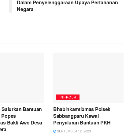
Dalam Penyelenggaraan Upaya Pertahanan
Negara
TNI-POLRI
o Salurkan Bantuan
Bhabinkamtibmas Polsek
i Popes
Sabbangparu Kawal
nas Bakti Awo Desa
Penyaluran Bantuan PKH
era
SEPTEMBER 12, 2023