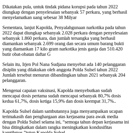
Dikatakan pula, untuk tindak pidana korupsi pada tahun 2022
diungkap dengan penyelesaian sebanyak 57 perkara, yang berhasil
menyelamatkan uang sebesar 38 Milyar
Sementara, lanjut Kapolda, Penyalahgunaan narkotika pada tahun
2022 dapat diungkap sebanyak 2.028 perkara dengan penyelesaian
sebanyak 1.860 perkara, dan jumlah tersangka yang berhasil
diamankan sebanyak 2.699 orang dan secara umum barang bukti
yang diamankan 17 kilo gram narkotika jenis ganja dan 510.420
butir obat-obatan daftar G
Selain itu, Irjen Pol Nana Sudjana menyebut ada 140 pelanggaran
disiplin yang dilakukan oleh anggota Polda Sulsel tahun 2022
Jumlah tersebut menurun dibandingkan tahun 2021 sebanyak 204
pelanggaran.
Mengenai capaian vaksinasi, Kapolda menyebutkan sudah
mencapai dosis pertama sudah mencapai sebanyak 80,7% dosis
kedua 61,7%, dosis ketiga 15,9% dan dosis keempat 31,7%..
Kapolda Sulsel dalam sambutannya juga menyampaikan ucapan
terimakasih dan penghargaan atas kerjasama para awak media
dengan Polda Sulsel selama ini, “semoga tahun depan kerjasama ini
bisa ditingkatkan dalam rangka meningkatkan kondusifitas
kamtibmas,”tutup Kapolda Sulsel.