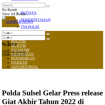
OLAHRAGA
No Result
BUDAYA
View All Result
PEMERINTAHAN
TNI-POLRI
HOME
NASIONAL
POLITIK
No Result
No Result
HUKUM
EKONOMI
View All Result
KESEHATAN
View All Result
PENDIDIKAN
DAERAH
ADVERTORIAL
Polda Sulsel Gelar Press release
Giat Akhir Tahun 2022 di