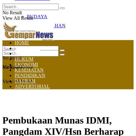
OLAHRAGA
No Result
BUDAYA
View All Result
PEMERINTAHAN
TNI-POLRI
HOME
NASIONAL
POLITIK
No Result
HUKUM
EKONOMI
View All Result
No Result
KESEHATAN
PENDIDIKAN
DAERAH
View All Result
ADVERTORIAL
Pembukaan Munas IDMI,
Pangdam XIV/Hsn Berharap