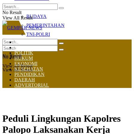
OLAHRAGA
No Result
BUDAYA
View All Result
PEMERINTAHAN
TNI-POLRI
HOME
NASIONAL
POLITIK
No Result
No Result
HUKUM
EKONOMI
View All Result
KESEHATAN
View All Result
PENDIDIKAN
DAERAH
ADVERTORIAL
Peduli Lingkungan Kapolres
Palopo Laksanakan Kerja