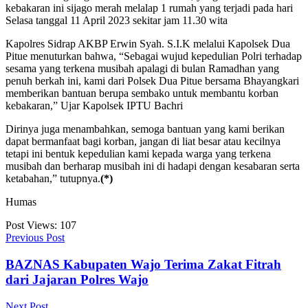
kebakaran ini sijago merah melalap 1 rumah yang terjadi pada hari
Selasa tanggal 11 April 2023 sekitar jam 11.30 wita
Kapolres Sidrap AKBP Erwin Syah. S.I.K melalui Kapolsek Dua
Pitue menuturkan bahwa, “Sebagai wujud kepedulian Polri terhadap
sesama yang terkena musibah apalagi di bulan Ramadhan yang
penuh berkah ini, kami dari Polsek Dua Pitue bersama Bhayangkari
memberikan bantuan berupa sembako untuk membantu korban
kebakaran,” Ujar Kapolsek IPTU Bachri
Dirinya juga menambahkan, semoga bantuan yang kami berikan
dapat bermanfaat bagi korban, jangan di liat besar atau kecilnya
tetapi ini bentuk kepedulian kami kepada warga yang terkena
musibah dan berharap musibah ini di hadapi dengan kesabaran serta
ketabahan,” tutupnya.
(*)
Humas
Post Views:
107
Previous Post
BAZNAS Kabupaten Wajo Terima Zakat Fitrah
dari Jajaran Polres Wajo
Next Post