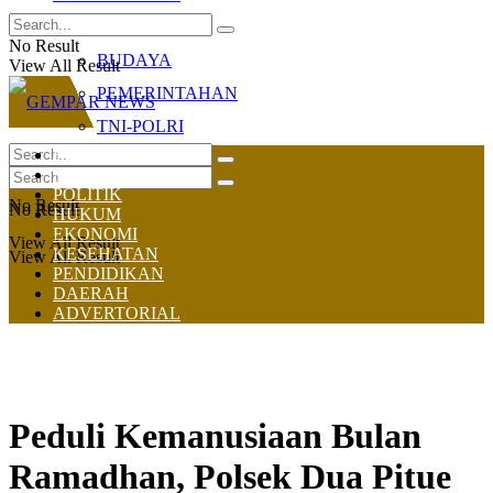
OLAHRAGA
No Result
BUDAYA
View All Result
PEMERINTAHAN
TNI-POLRI
HOME
NASIONAL
POLITIK
No Result
No Result
HUKUM
EKONOMI
View All Result
KESEHATAN
View All Result
PENDIDIKAN
DAERAH
ADVERTORIAL
Peduli Kemanusiaan Bulan
Ramadhan, Polsek Dua Pitue