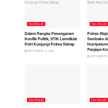
TNI-POLRI
TNI-POLRI
Dalam Rangka Penanganan
Polres Waj
Konflik Politik, STIK Lemdiklat
Sembako d
Polri Kunjungi Polres Sidrap
Hurriyatun
Paojepe Ke
SEPTEMBER 12, 2023
SEPTEMBER 12
TNI-POLRI
TNI-POLRI