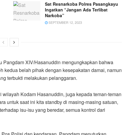
Sat Resnarkoba Polres Pasangkayu
Ingatkan “Jangan Ada Terlibat
Narkoba”
SEPTEMBER 12, 2023
laku Pangdam XIV/Hasanuddin mengungkapkan bahwa
oleh kedua belah pihak dengan kesepakatan damai, namun
ang terbukti melakukan pelanggaran.
 di wilayah Kodam Hasanuddin, juga kepada teman-teman
ra untuk saat ini kita standby di masing-masing satuan,
 terhadap isu-isu yang beredar, semua kontrol dari
a Pos Polisi dan kendaraan, Pangdam menuturkan,