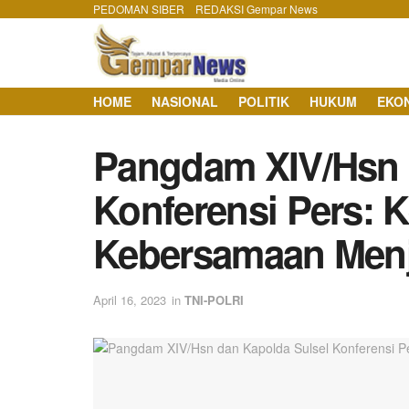
PEDOMAN SIBER
REDAKSI Gempar News
HOME
NASIONAL
POLITIK
HUKUM
EKO
Pangdam XIV/Hsn 
Konferensi Pers: 
Kebersamaan Menj
April 16, 2023
in
TNI-POLRI