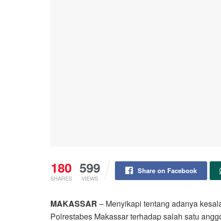
180
599
Share on Facebook
SHARES
VIEWS
MAKASSAR
– Menyikapi tentang adanya kesa
Polrestabes Makassar terhadap salah satu anggo