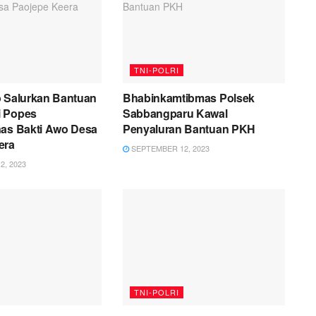
TNI-POLRI
o Salurkan Bantuan
Bhabinkamtibmas Polsek
i Popes
Sabbangparu Kawal
nas Bakti Awo Desa
Penyaluran Bantuan PKH
era
SEPTEMBER 12, 2023
, 2023
TNI-POLRI