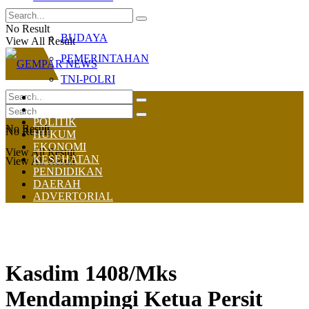
OLAHRAGA
No Result
BUDAYA
View All Result
PEMERINTAHAN
TNI-POLRI
HOME
NASIONAL
POLITIK
No Result
No Result
HUKUM
EKONOMI
View All Result
KESEHATAN
View All Result
PENDIDIKAN
DAERAH
ADVERTORIAL
Kasdim 1408/Mks
Mendampingi Ketua Persit