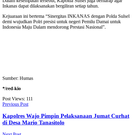
Dalam kesempatan tersebut, Kapolda Sulsel juga berharap agar
Inkanas dapat dilaksanakan bergiliran setiap tahun.
Kejuaraan ini bertema “Sinergitas INKANAS dengan Polda Sulsel
demi wujudkan Polri presisi untuk negeri Pemilu Damai untuk
Indonesia Maju Dalam mendorong Prestasi Nasional”.
Sumber: Humas
*/red-kio
Post Views:
111
Previous Post
Kapolres Wajo Pimpin Pelaksanaan Jumat Curhat
di Desa Mario Tanasitolo
Next Post