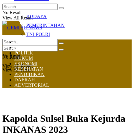
OLAHRAGA
No Result
BUDAYA
View All Result
PEMERINTAHAN
TNI-POLRI
HOME
NASIONAL
POLITIK
No Result
No Result
HUKUM
EKONOMI
View All Result
KESEHATAN
View All Result
PENDIDIKAN
DAERAH
ADVERTORIAL
Kapolda Sulsel Buka Kejurda
INKANAS 2023