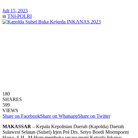
Juli 15, 2023
in
TNI-POLRI
180
SHARES
599
VIEWS
Share on Facebook
Share on Whatsapp
Share on Twitter
MAKASSAR
– Kepala Kepolisian Daerah (Kapolda) Daerah
Sulawesi Selatan (Sulsel) Irjen Pol Drs. Setyo Boedi Moempoeni
Harso, S.H., M.Hum membuka secara resmi Kejurda Inkanas