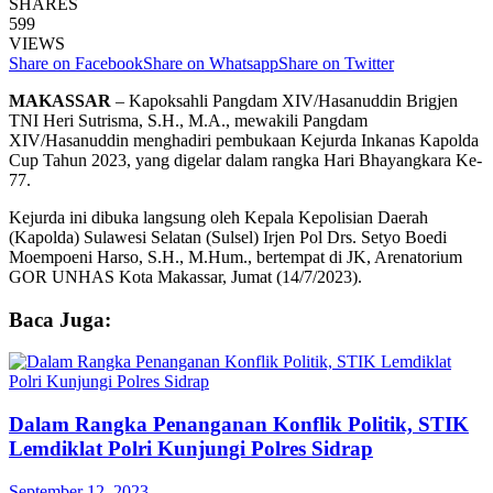
SHARES
599
VIEWS
Share on Facebook
Share on Whatsapp
Share on Twitter
MAKASSAR
– Kapoksahli Pangdam XIV/Hasanuddin Brigjen
TNI Heri Sutrisma, S.H., M.A., mewakili Pangdam
XIV/Hasanuddin menghadiri pembukaan Kejurda Inkanas Kapolda
Cup Tahun 2023, yang digelar dalam rangka Hari Bhayangkara Ke-
77.
Kejurda ini dibuka langsung oleh Kepala Kepolisian Daerah
(Kapolda) Sulawesi Selatan (Sulsel) Irjen Pol Drs. Setyo Boedi
Moempoeni Harso, S.H., M.Hum., bertempat di JK, Arenatorium
GOR UNHAS Kota Makassar, Jumat (14/7/2023).
Baca Juga:
Dalam Rangka Penanganan Konflik Politik, STIK
Lemdiklat Polri Kunjungi Polres Sidrap
September 12, 2023