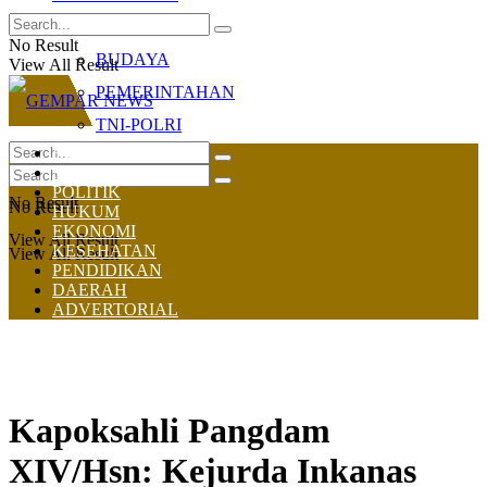
OLAHRAGA
No Result
BUDAYA
View All Result
PEMERINTAHAN
TNI-POLRI
HOME
NASIONAL
POLITIK
No Result
No Result
HUKUM
EKONOMI
View All Result
KESEHATAN
View All Result
PENDIDIKAN
DAERAH
ADVERTORIAL
Kapoksahli Pangdam
XIV/Hsn: Kejurda Inkanas