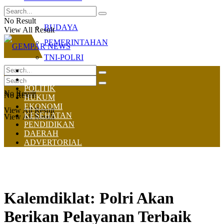
OLAHRAGA
No Result
BUDAYA
View All Result
PEMERINTAHAN
TNI-POLRI
HOME
NASIONAL
POLITIK
No Result
No Result
HUKUM
EKONOMI
View All Result
KESEHATAN
View All Result
PENDIDIKAN
DAERAH
ADVERTORIAL
Kalemdiklat: Polri Akan
Berikan Pelayanan Terbaik