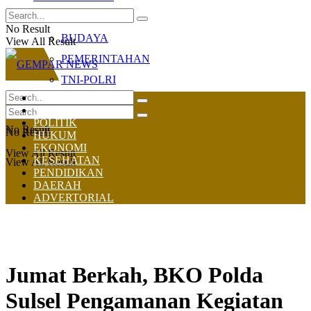
OLAHRAGA
No Result
BUDAYA
View All Result
PEMERINTAHAN
TNI-POLRI
HOME
NASIONAL
POLITIK
No Result
No Result
HUKUM
EKONOMI
View All Result
KESEHATAN
View All Result
PENDIDIKAN
DAERAH
ADVERTORIAL
Jumat Berkah, BKO Polda
Sulsel Pengamanan Kegiatan