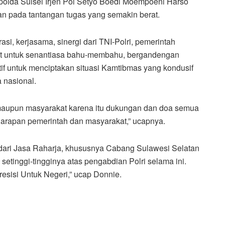
olda Sulsel Irjen Pol Setyo Boedi Moempoeni Harso
an pada tantangan tugas yang semakin berat.
i, kerjasama, sinergi dari TNI-Polri, pemerintah
at untuk senantiasa bahu-membahu, bergandengan
tif untuk menciptakan situasi Kamtibmas yang kondusif
 nasional.
h maupun masyarakat karena itu dukungan dan doa semua
arapan pemerintah dan masyarakat,” ucapnya.
 dari Jasa Raharja, khususnya Cabang Sulawesi Selatan
setinggi-tingginya atas pengabdian Polri selama ini.
Presisi Untuk Negeri,” ucap Donnie.