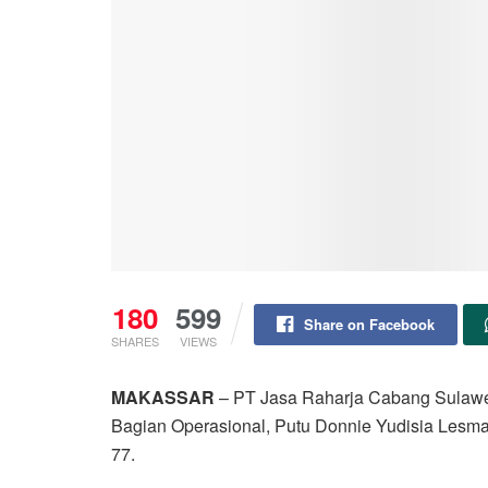
180
599
Share on Facebook
SHARES
VIEWS
MAKASSAR
– PT Jasa Raharja Cabang Sulawesi
Bagian Operasional, Putu Donnie Yudisia Lesma
77.