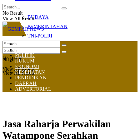
OLAHRAGA
No Result
BUDAYA
View All Result
PEMERINTAHAN
TNI-POLRI
HOME
NASIONAL
POLITIK
No Result
No Result
HUKUM
EKONOMI
View All Result
KESEHATAN
View All Result
PENDIDIKAN
DAERAH
ADVERTORIAL
Jasa Raharja Perwakilan
Watampone Serahkan