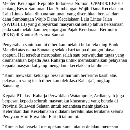
Menteri Keuangan Republik Indonesia Nomor 16/PMK/010/2017
tentang Besar Santunan Dan Sumbangan Wajib Dana Kecelakaan
Lalu Lintas Jalan dimana santunan yang diserahkan berasal dari
dana Sumbangan Wajib Dana Kecelakaan Lalu Lintas Jalan
(SWDKLLJ) yang dibayarkan masyarakat setiap tahun bersamaan
pada saat melakukan perpanjangan Pajak Kendaraan Bermotor
(PKB) di Kantor Bersama Samsat.
Penyerahan santunan ini diberikan melalui buku rekening Bank
Mandiri atas nama Sanatang selaku Istri tanpa dipungut biaya
apapun. Hal tersebut merupakan salah satu perwujudan tugas yang
diamanahkan kepada Jasa Raharja untuk memaksimalkan pelayanan
kepada masyarakat yang mengalami kecelakaan lalulintas.
“Kami mewakili keluarga besar almarhum berterima kasih atas
pelayanan yang telah diberikan oleh Jasa Raharja”, ungkap
Sanatang
Kepala PT. Jasa Raharja Perwakilan Watampone, Ardiansyah juga
berpesan kepada seluruh masyarakat khususnya yang berada di
Provinsi Sulawesi Selatan untuk senantiasa meningkatkan
Ketertiban dan Keselamatan didalam berlalulintas terutama selama
Perayaan Hari Raya Idul Fitri di tahun ini.
“Karena hal tersebut merupakan kunci utama didalam menekan