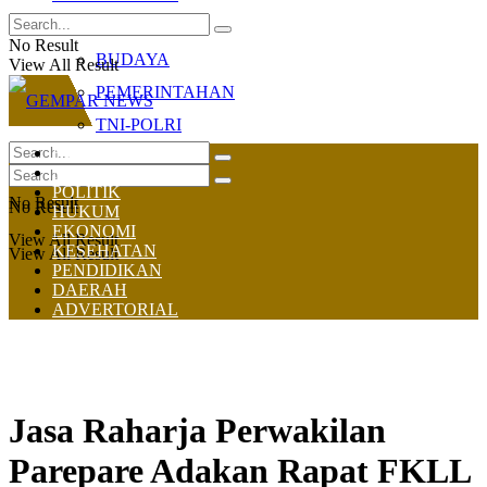
OLAHRAGA
No Result
BUDAYA
View All Result
PEMERINTAHAN
TNI-POLRI
HOME
NASIONAL
POLITIK
No Result
No Result
HUKUM
EKONOMI
View All Result
KESEHATAN
View All Result
PENDIDIKAN
DAERAH
ADVERTORIAL
Jasa Raharja Perwakilan
Parepare Adakan Rapat FKLL