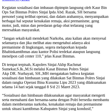
Kegiatan sosialisasi dan imbauan dipimpin langsung oleh Kaur Bin
Ops Sat Binmas Polres Sinjai Ipda Abd. Razak, SH bersama
personel yang terlibat operasi, dan dalam arahannya, menyampaikan
berbagai hal seputar kenakalan remaja, aksi premanisme, geng
motor, judi, miras dan peredaran gelap obat terlarang yang
meresahkan masyarakat.
“Jangan sekali-kali mendekati Narkoba, atau kalian akan menyesal
selamanya dan jika melihat atau mengetahui adanya aksi
premanisme di lingkungan, segera melaporkan kepada
Bhabinkamtibmas atau kantor Polisi terdekat ataupun langsung
menelpon call center 110,” jelas Kasat Binmas.
Di tempat terpisah, Kapolres Sinjai Akbp Rachmat
Sumekar,S.Ik.,M.Si melalui Kasat Binmas Polres Sinjai
Akp DR. Nurhayati, SH.,MH mengatakan bahwa kegiatan
sosialisasi dan himbauan yang dilakukan Sat Binmas Polres Sinjai
dalam rangka Operasi Bina Kusuma Lipu 2023 yang dilaksanakan
selama 14 hari sejak tanggal 8 S/d 21 Maret 2023.
“Sosialisasi dan himbauan dilaksanakan agar masyarakat mengerti
serta memahami dan bersama-sama dengan Polri bersedia membantu
dalam memberantas narkoba, kenakalan remaja dan premanisme
untuk situasi kamtibmas Kabupaten Sinjai yang kondusif,”