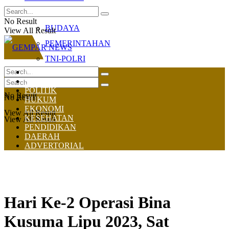
OLAHRAGA
No Result
BUDAYA
View All Result
PEMERINTAHAN
TNI-POLRI
HOME
NASIONAL
POLITIK
No Result
No Result
HUKUM
EKONOMI
View All Result
KESEHATAN
View All Result
PENDIDIKAN
DAERAH
ADVERTORIAL
Hari Ke-2 Operasi Bina
Kusuma Lipu 2023, Sat