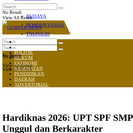
OLAHRAGA
No Result
BUDAYA
View All Result
PEMERINTAHAN
TNI-POLRI
HOME
NASIONAL
POLITIK
No Result
No Result
HUKUM
EKONOMI
View All Result
KESEHATAN
View All Result
PENDIDIKAN
DAERAH
ADVERTORIAL
Hardiknas 2026: UPT SPF SMP 
Unggul dan Berkarakter