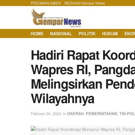
PEDOMAN SIBER
REDAKSI Gempar News
HOME
NASIONAL
POLITIK
HUKUM
EKO
Hadiri Rapat Koor
Wapres RI, Pangd
Melingsirkan Pende
Wilayahnya
Februari 24, 2023
in
DAERAH
,
PEMERINTAHAN
,
TNI-POL