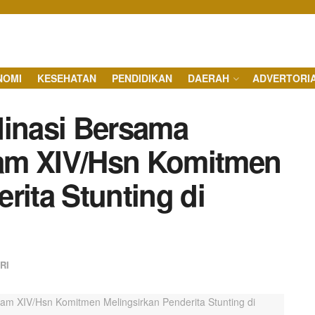
NOMI
KESEHATAN
PENDIDIKAN
DAERAH
ADVERTORI
dinasi Bersama
am XIV/Hsn Komitmen
rita Stunting di
RI