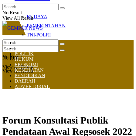
OLAHRAGA
No Result
BUDAYA
View All Result
PEMERINTAHAN
TNI-POLRI
HOME
NASIONAL
POLITIK
No Result
No Result
HUKUM
EKONOMI
View All Result
KESEHATAN
View All Result
PENDIDIKAN
DAERAH
ADVERTORIAL
Forum Konsultasi Publik
Pendataan Awal Regsosek 2022