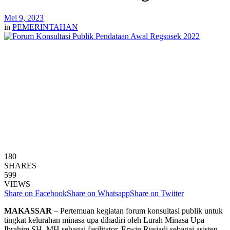
Mei 9, 2023
in
PEMERINTAHAN
180
SHARES
599
VIEWS
Share on Facebook
Share on Whatsapp
Share on Twitter
MAKASSAR
– Pertemuan kegiatan forum konsultasi publik untuk
tingkat kelurahan minasa upa dihadiri oleh Lurah Minasa Upa
Ibrahim SH, MH sebagai fasilitator, Erwin Rusiadi sebagai asisten