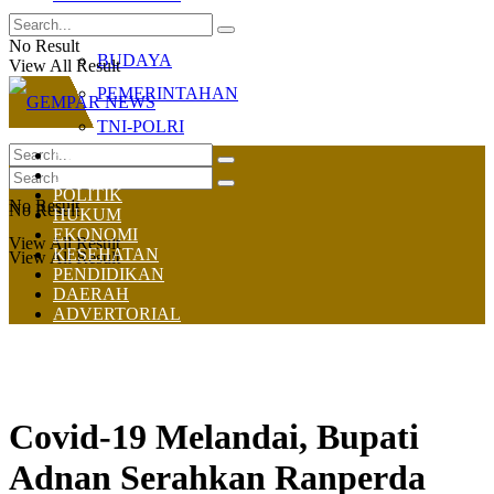
OLAHRAGA
No Result
BUDAYA
View All Result
PEMERINTAHAN
TNI-POLRI
HOME
NASIONAL
POLITIK
No Result
No Result
HUKUM
EKONOMI
View All Result
KESEHATAN
View All Result
PENDIDIKAN
DAERAH
ADVERTORIAL
Covid-19 Melandai, Bupati
Adnan Serahkan Ranperda