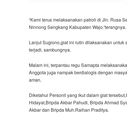
“Kami terus melaksanakan patroli di Jln. Rusa 
Ninnong Sengkang Kabupaten Wajo.”terangnya.
Lanjut Sugiono,giat ini rutin dilaksanakan untu
terjadi, sambungnya.
Malam ini, terpantau regu Samapta melaksanaka
Anggota juga nampak berdialogis dengan masyar
aman.
Diketahui Personil yang ikut dalam giat tersebu
Hidayat,Bripda Akbar Pahudi, Bripda Ahmad Syam
Akbar dan Bripda Muh.Raihan Praditya.