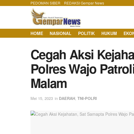
PEDOMAN SIBER
REDAKSI Gempar News
HOME
NASIONAL
POLITIK
HUKUM
EKO
Cegah Aksi Kejaha
Polres Wajo Patrol
Malam
Mei 15, 2023
in
DAERAH
,
TNI-POLRI