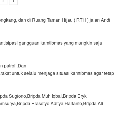
Sengkang, dan di Ruang Taman Hijau ( RTH ) jalan Andi
k antisipasi gangguan kamtibmas yang mungkin saja
n patroli.Dan
akat untuk selalu menjaga situasi kamtibmas agar tetap
t,Ipda Sugiono,Bripda Muh Iqbal,Bripda Eryk
surya,Bripda Prasetyo Aditya Hartanto,Bripda Ali