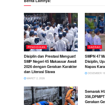
Berita Lainnya:
PENDIDIKAN
DAERAH
Disiplin dan Prestasi Menguat!
SMPN 47 M
SMP Negeri 45 Makassar Awali
Disiplin, U
2026 dengan Gerakan Karakter
Napas Karak
dan Literasi Siswa
DESEMBER 19,
MARET 2, 2026
PEMERINT
Semarak HU
356,DPMPTS
Gerakan Ge