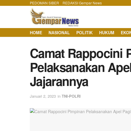
PEDOMAN SIBER
REDAKSI Gempar News
HOME
NASIONAL
POLITIK
HUKUM
EKO
Camat Rappocini 
Pelaksanakan Ape
Jajarannya
Januari 2, 2023
in
TNI-POLRI