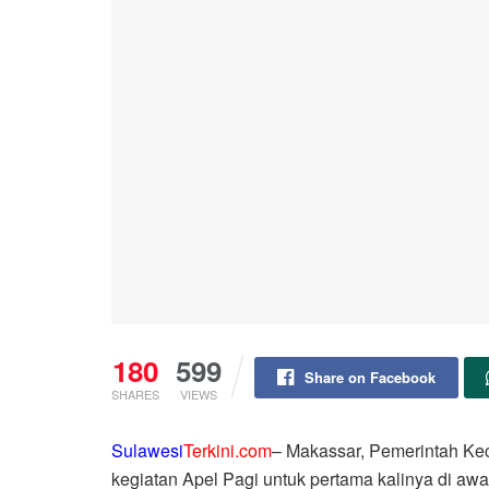
180
599
Share on Facebook
SHARES
VIEWS
Sulawesi
Terkini.com
– Makassar, Pemerintah K
kegiatan Apel Pagi untuk pertama kalinya di aw