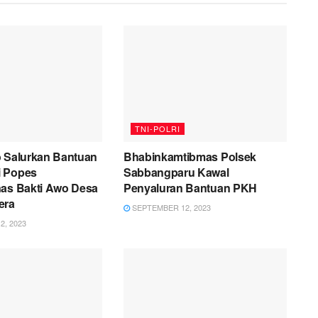
TNI-POLRI
o Salurkan Bantuan
Bhabinkamtibmas Polsek
i Popes
Sabbangparu Kawal
nas Bakti Awo Desa
Penyaluran Bantuan PKH
era
SEPTEMBER 12, 2023
, 2023