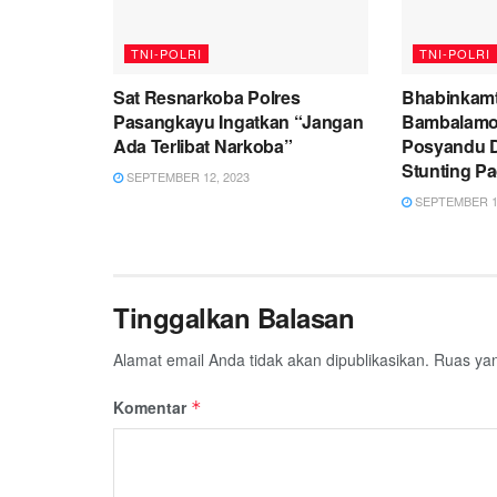
TNI-POLRI
TNI-POLRI
Sat Resnarkoba Polres
Bhabinkamt
Pasangkayu Ingatkan “Jangan
Bambalamo
Ada Terlibat Narkoba”
Posyandu 
Stunting P
SEPTEMBER 12, 2023
SEPTEMBER 12
Tinggalkan Balasan
Alamat email Anda tidak akan dipublikasikan.
Ruas yan
Komentar
*