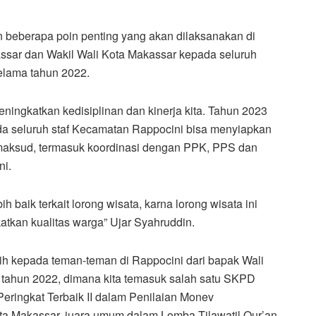
beberapa poin penting yang akan dilaksanakan di
kassar dan Wakil Wali Kota Makassar kepada seluruh
selama tahun 2022.
 meningkatkan kedisiplinan dan kinerja kita. Tahun 2023
ada seluruh staf Kecamatan Rappocini bisa menyiapkan
imaksud, termasuk koordinasi dengan PPK, PPS dan
ni.
 baik terkait lorong wisata, karna lorong wisata ini
atkan kualitas warga” Ujar Syahruddin.
h kepada teman-teman di Rappocini dari bapak Wali
i tahun 2022, dimana kita temasuk salah satu SKPD
Peringkat Terbaik II dalam Penilaian Monev
 Makassar, juara umum dalam Lomba Tilawatil Qur’an