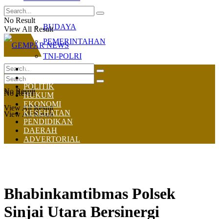
OLAHRAGA
No Result
BUDAYA
View All Result
PEMERINTAHAN
TNI-POLRI
HOME
NASIONAL
POLITIK
No Result
No Result
HUKUM
EKONOMI
View All Result
KESEHATAN
View All Result
PENDIDIKAN
DAERAH
ADVERTORIAL
Bhabinkamtibmas Polsek
Sinjai Utara Bersinergi