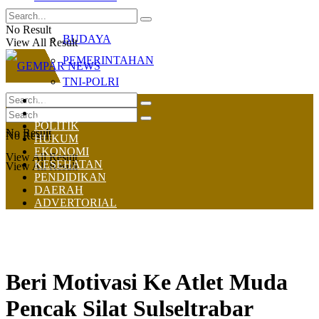
OLAHRAGA
No Result
BUDAYA
View All Result
PEMERINTAHAN
TNI-POLRI
HOME
NASIONAL
POLITIK
No Result
No Result
HUKUM
EKONOMI
View All Result
KESEHATAN
View All Result
PENDIDIKAN
DAERAH
ADVERTORIAL
Beri Motivasi Ke Atlet Muda
Pencak Silat Sulseltrabar