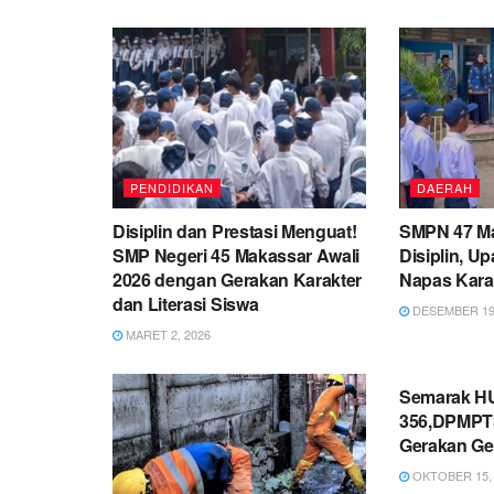
PENDIDIKAN
DAERAH
Disiplin dan Prestasi Menguat!
SMPN 47 M
SMP Negeri 45 Makassar Awali
Disiplin, U
2026 dengan Gerakan Karakter
Napas Karak
dan Literasi Siswa
DESEMBER 19,
MARET 2, 2026
PEMERINT
Semarak HU
356,DPMPTS
Gerakan Ge
OKTOBER 15, 