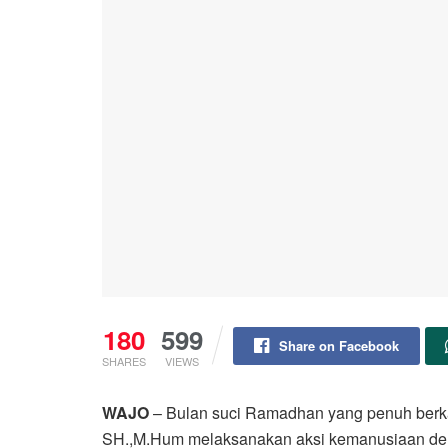
180
599
Share on Facebook
SHARES
VIEWS
WAJO
– Bulan suci Ramadhan yang penuh berkah
SH.,M.Hum melaksanakan aksi kemanusiaan den