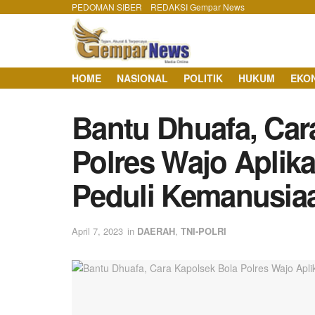
PEDOMAN SIBER
REDAKSI Gempar News
HOME
NASIONAL
POLITIK
HUKUM
EKO
Bantu Dhuafa, Car
Polres Wajo Aplika
Peduli Kemanusia
April 7, 2023
in
DAERAH
,
TNI-POLRI