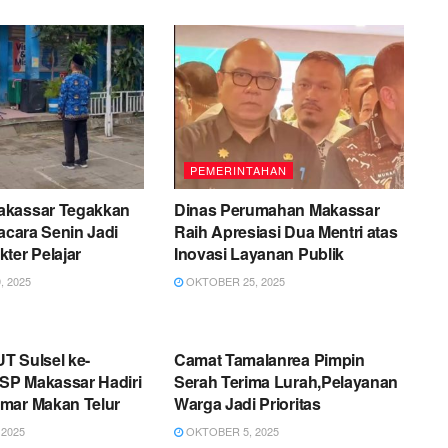
PEMERINTAHAN
akassar Tegakkan
Dinas Perumahan Makassar
pacara Senin Jadi
Raih Apresiasi Dua Mentri atas
ter Pelajar
Inovasi Layanan Publik
 2025
OKTOBER 25, 2025
AHAN
PEMERINTAHAN
T Sulsel ke-
Camat Tamalanrea Pimpin
P Makassar Hadiri
Serah Terima Lurah,Pelayanan
mar Makan Telur
Warga Jadi Prioritas
2025
OKTOBER 5, 2025