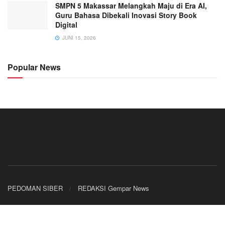
SMPN 5 Makassar Melangkah Maju di Era AI,
Guru Bahasa Dibekali Inovasi Story Book
Digital
JUNI 15, 2026
Popular News
PEDOMAN SIBER
REDAKSI Gempar News
© 2026
JNews
- Premium WordPress news & magazine theme by
Jegtheme
.