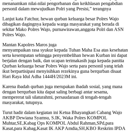
menanamkan nilai-nilai pengorbanan dan keikhlasan pengabdian
personil dalam mewujudkan Polri yang Presisi,” terangnya
Lanjut kata Fatchur, hewan qurban keluarga besar Polres Wajo
dibagikan dagingnya kepada warga masyarakat yang berada di
sekitar Mako Polres Wajo, purnawirawan,anggota Polri dan ASN
Polres Wajo.
Mantan Kapolres Maros juga
menyampaikan rasa syukur kepada Tuhan Maha Esa atas kesehatan
serta kesempatan sehingga penyembelihan hewan Kurban ini dapat
berjalan dengan baik, dan ucapan terimakasih juga kepada panitia
Qurban keluarga besar Polres Wajo serta para personil yang telah
ikut berpartisipasi menyisihkan rezekinya guna berqurban disaat
Hari Raya Idul Adha 1444H/2023M ini.
Karena ibadah qurban juga merupakan ibadah sosial, yang mana
dengan berqurban kita dapat saling berbagi antar sesama,
mempererat tali silaturahmi, persaudaraan di tengah-tengah
masyarakat, tutupnya.
Turut hadir dalam kegiatan ini Ketua Bhayangkari Cabang Wajo
AKBP Dewiana Syamsu, S.IK, Waka Polres KOMPOL
Muhtar,SE,Kabag Ops KOMPOL Abdul Rahman,SPd,para
Kasat,para Kabag,Kasat IK AKP Amdia,SH,KBO Reskrim IPDA