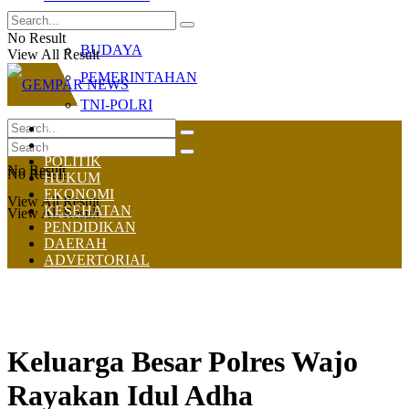
OLAHRAGA
No Result
BUDAYA
View All Result
PEMERINTAHAN
TNI-POLRI
HOME
NASIONAL
POLITIK
No Result
No Result
HUKUM
EKONOMI
View All Result
KESEHATAN
View All Result
PENDIDIKAN
DAERAH
ADVERTORIAL
Keluarga Besar Polres Wajo
Rayakan Idul Adha